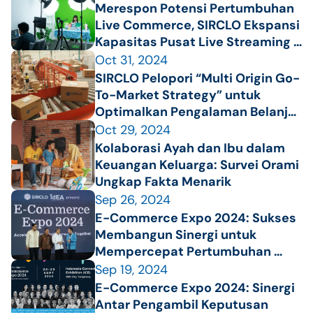
Merespon Potensi Pertumbuhan 
Live Commerce, SIRCLO Ekspansi 
Kapasitas Pusat Live Streaming 
Hingga 3x Lipat
Oct 31, 2024
SIRCLO Pelopori “Multi Origin Go-
To-Market Strategy” untuk 
Optimalkan Pengalaman Belanja 
Konsumen dan Efisiensi 
Oct 29, 2024
Operasional Bisnis
Kolaborasi Ayah dan Ibu dalam 
Keuangan Keluarga: Survei Orami 
Ungkap Fakta Menarik
Sep 26, 2024
E-Commerce Expo 2024: Sukses 
Membangun Sinergi untuk 
Mempercepat Pertumbuhan 
Ekonomi Digital Indonesia
Sep 19, 2024
E-Commerce Expo 2024: Sinergi 
Antar Pengambil Keputusan 