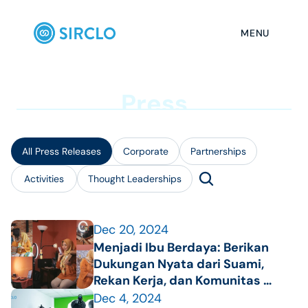
MENU
P
r
e
s
s
All Press Releases
Corporate
Partnerships
Activities
Thought Leaderships
Dec 20, 2024
Menjadi Ibu Berdaya: Berikan 
Dukungan Nyata dari Suami, 
Rekan Kerja, dan Komunitas 
dalam Menghadapi Tantangan
Dec 4, 2024