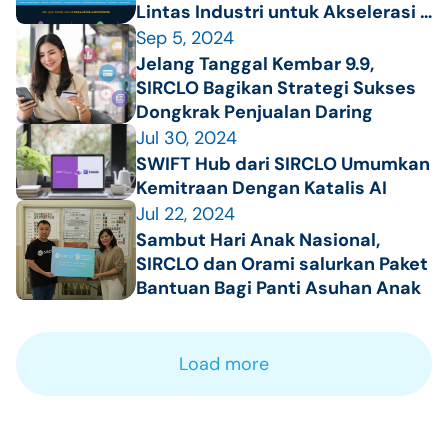
Lintas Industri untuk Akselerasi 
Pertumbuhan Ekonomi Digital 
Sep 5, 2024
Indonesia
Jelang Tanggal Kembar 9.9, 
SIRCLO Bagikan Strategi Sukses 
Dongkrak Penjualan Daring
Jul 30, 2024
SWIFT Hub dari SIRCLO Umumkan 
Kemitraan Dengan Katalis AI
Jul 22, 2024
Sambut Hari Anak Nasional,  
SIRCLO dan Orami salurkan Paket 
Bantuan Bagi Panti Asuhan Anak
Load more